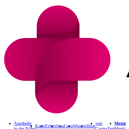
Apotheke
von
Menü
Karte
Erfurt
Jena
Gera
Wissen
Shop
in der Nähe
CannaZen
Menü