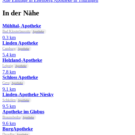
Alle Einträge in Eisenberg
Apotheke in Thüringen
In der Nähe
Mühltal- Apotheke
Bad Klosterlausnitz
Apotheke
0.3 km
Linden Apotheke
Camburg
Apotheke
5.4 km
Holzland-Apotheke
Leipzig
Apotheke
7.8 km
Schloss Apotheke
Gera
Apotheke
9.1 km
Linden-Apotheke Niesky
Schkölen
Apotheke
9.5 km
Apotheke im Globus
Braunsbedra
Apotheke
9.6 km
BurgApotheke
Droyßig
Apotheke