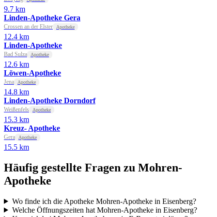
9.7 km
Linden-Apotheke Gera
Crossen an der Elster
Apotheke
12.4 km
Linden-Apotheke
Bad Sulza
Apotheke
12.6 km
Löwen-Apotheke
Jena
Apotheke
14.8 km
Linden-Apotheke Dorndorf
Weißenfels
Apotheke
15.3 km
Kreuz- Apotheke
Gera
Apotheke
15.5 km
Häufig gestellte Fragen zu Mohren-
Apotheke
Wo finde ich die Apotheke Mohren-Apotheke in Eisenberg?
Welche Öffnungszeiten hat Mohren-Apotheke in Eisenberg?