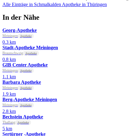
Alle Einträge in Schmalkalden
Apotheke in Thüringen
In der Nähe
Georg-Apotheke
Meiningen
Apotheke
0.3 km
Stadt-Apotheke Meiningen
Braunschweig
Apotheke
0.8 km
GIB Center Apotheke
Meiningen
Apotheke
1.1 km
Barbara Apotheke
Meiningen
Apotheke
1.9 km
Berg-Apotheke Meiningen
Meiningen
Apotheke
2.8 km
Bechstein Apotheke
Thalfang
Apotheke
5 km
Sertürner -Apotheke