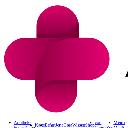
Apotheke
von
Menü
Karte
Erfurt
Jena
Gera
Wissen
Shop
in der Nähe
CannaZen
Menü