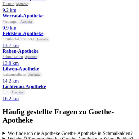
Themar
Apotheke
9.2 km
Werratal-Apotheke
Meiningen
Apotheke
9.9 km
Feldstein-Apotheke
Steinbach-Hallenberg
Apotheke
13.7 km
Raben-Apotheke
Schmalkalden
Apotheke
13.8 km
Löwen-Apotheke
Kaltennordheim
Apotheke
14.2 km
Lichtenau-Apotheke
Suhl
Apotheke
16.2 km
Häufig gestellte Fragen zu Goethe-
Apotheke
Wo finde ich die Apotheke Goethe-Apotheke in Schmalkalden?
Welche Öffnungszeiten hat Goethe-Apotheke in Schmalkalden?