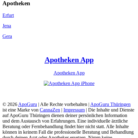
Apotheken
Erfurt
Jena
Gera
Apotheken App
Apotheken App
© 2026
ApoGuru
| Alle Rechte vorbehalten |
ApoGuru Thüringen
ist eine Marke von
CannaZen
|
Impressum
| Die Inhalte und Dienste
auf ApoGuru Thüringen dienen deiner persönlichen Information
und dem Austausch von Erfahrungen. Eine individuelle ärztliche
Beratung oder Fernbehandlung findet hier nicht statt. Alle Inhalte
können in keinem Fall die professionelle Beratung und Behandlung
durch deinen Arzt oder Apotheker ersetzen. Nimm keine