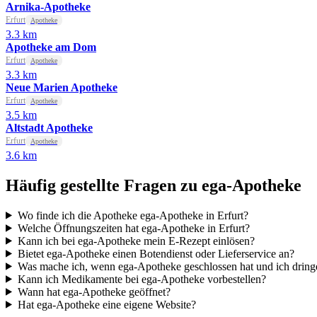
Arnika-Apotheke
Erfurt
Apotheke
3.3 km
Apotheke am Dom
Erfurt
Apotheke
3.3 km
Neue Marien Apotheke
Erfurt
Apotheke
3.5 km
Altstadt Apotheke
Erfurt
Apotheke
3.6 km
Häufig gestellte Fragen zu ega-Apotheke
Wo finde ich die Apotheke ega-Apotheke in Erfurt?
Welche Öffnungszeiten hat ega-Apotheke in Erfurt?
Kann ich bei ega-Apotheke mein E-Rezept einlösen?
Bietet ega-Apotheke einen Botendienst oder Lieferservice an?
Was mache ich, wenn ega-Apotheke geschlossen hat und ich drin
Kann ich Medikamente bei ega-Apotheke vorbestellen?
Wann hat ega-Apotheke geöffnet?
Hat ega-Apotheke eine eigene Website?