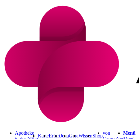
Apotheke
von
Menü
Karte
Erfurt
Jena
Gera
Wissen
Shop
in der Nähe
CannaZen
Menü