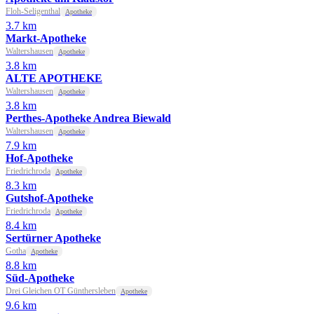
Floh-Seligenthal
Apotheke
3.7 km
Markt-Apotheke
Waltershausen
Apotheke
3.8 km
ALTE APOTHEKE
Waltershausen
Apotheke
3.8 km
Perthes-Apotheke Andrea Biewald
Waltershausen
Apotheke
7.9 km
Hof-Apotheke
Friedrichroda
Apotheke
8.3 km
Gutshof-Apotheke
Friedrichroda
Apotheke
8.4 km
Sertürner Apotheke
Gotha
Apotheke
8.8 km
Süd-Apotheke
Drei Gleichen OT Günthersleben
Apotheke
9.6 km